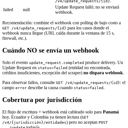
.
/v4/update_requests/{id}
Update Request falló; no se enviará
failed
null
webhook.
Recomendación: combine el webhook con polling de bajo costo a
para los casos donde el
GET /v4/update_requests/{id}
webhook nunca llegue (URL caída durante la ventana de 15 s,
firewall, etc.).
Cuándo NO se envía un webhook
Solo el evento
produce delivery. Un
update_request.completed
Update Request en
(entidad no encontrada,
status=failed
créditos insuficientes, excepción del scraper)
no dispara webhook
.
Para observar fallos, consulte
: el
GET /v4/update_requests/{id}
campo
describe la causa cuando
.
error
status=failed
Cobertura por jurisdicción
El flujo de escritura + webhook está cableado solo para
Panamá
hoy. Ecuador y Colombia ya tienen lectura (
GET
) pero no aceptan
/v4/{jurisdicción}/entidades
POST
todavía.
.../update