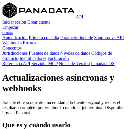
API
Iniciar sesión
Crear cuenta
Empezar
Guías
Autenticación
Primera consulta
Parámetro include
Sandbox vs API
Webhooks
Errores
Conceptos
Jurisdicciones
Fuentes de datos
Niveles de datos
Códigos de
producto
Identificadores
Facturación
Referencia API
Servidor MCP
Notas de Versión
Panadata OS
Actualizaciones asíncronas y
webhooks
Solicite el re-scrape de una entidad a la fuente original y reciba el
resultado completo por webhook cuando el job termina. Disponible
hoy en Panamá.
Qué es y cuándo usarlo