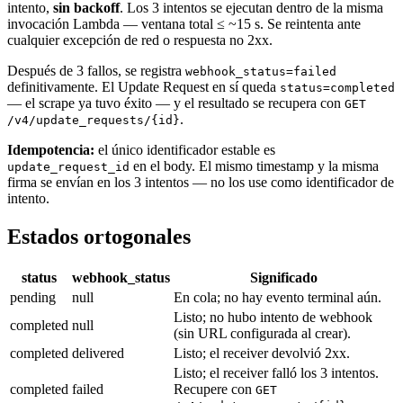
intento,
sin backoff
. Los 3 intentos se ejecutan dentro de la misma
invocación Lambda — ventana total ≤ ~15 s. Se reintenta ante
cualquier excepción de red o respuesta no 2xx.
Después de 3 fallos, se registra
webhook_status=failed
definitivamente. El Update Request en sí queda
status=completed
— el scrape ya tuvo éxito — y el resultado se recupera con
GET
.
/v4/update_requests/{id}
Idempotencia:
el único identificador estable es
en el body. El mismo timestamp y la misma
update_request_id
firma se envían en los 3 intentos — no los use como identificador de
intento.
Estados ortogonales
status
webhook_status
Significado
pending
null
En cola; no hay evento terminal aún.
Listo; no hubo intento de webhook
completed
null
(sin URL configurada al crear).
completed
delivered
Listo; el receiver devolvió 2xx.
Listo; el receiver falló los 3 intentos.
completed
failed
Recupere con
GET