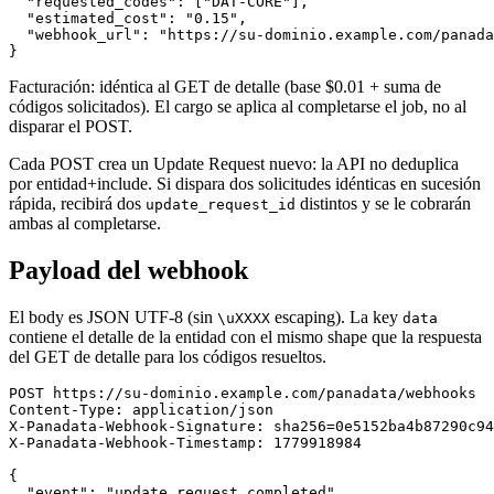
  "requested_codes": ["DAT-CORE"],

  "estimated_cost": "0.15",

  "webhook_url": "https://su-dominio.example.com/panada
}
Facturación: idéntica al GET de detalle (base $0.01 + suma de
códigos solicitados). El cargo se aplica al completarse el job, no al
disparar el POST.
Cada POST crea un Update Request nuevo: la API no deduplica
por entidad+include. Si dispara dos solicitudes idénticas en sucesión
rápida, recibirá dos
distintos y se le cobrarán
update_request_id
ambas al completarse.
Payload del webhook
El body es JSON UTF-8 (sin
escaping). La key
\uXXXX
data
contiene el detalle de la entidad con el mismo shape que la respuesta
del GET de detalle para los códigos resueltos.
POST https://su-dominio.example.com/panadata/webhooks

Content-Type: application/json

X-Panadata-Webhook-Signature: sha256=0e5152ba4b87290c94
X-Panadata-Webhook-Timestamp: 1779918984

{

  "event": "update_request.completed",
