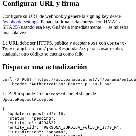
Configurar URL y firma
Configure su URL de webhook y genere la signing key desde
/webhook_settings
. Panadata firma cada entrega con HMAC-
SHA256 usando esa key. Guárdela inmediatamente — se muestra
una sola vez.
La URL debe ser HTTPS, pública y aceptar
con
POST
Content-
. Responda 2xx para acusar recibo;
Type: application/json
cualquier otro código se cuenta como fallo.
Disparar una actualización
curl -X POST 'https://api.panadata.net/v4/panama/entida
  --header 'Authorization: Bearer pk_su_llave'
La API responde
con el shape de
202 Accepted
:
UpdateRequestAccepted
{

  "update_request_id": 16,

  "status": "pending",

  "entity_id": 4294622,

  "entity_sid": "PERSONA_JURDICA_Folio_N_1779_M",

  "jurisdiction": "panama",
