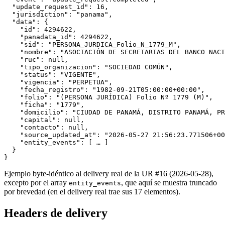
  "update_request_id": 16,

  "jurisdiction": "panama",

  "data": {

    "id": 4294622,

    "panadata_id": 4294622,

    "sid": "PERSONA_JURDICA_Folio_N_1779_M",

    "nombre": "ASOCIACIÓN DE SECRETARIAS DEL BANCO NACI
    "ruc": null,

    "tipo_organizacion": "SOCIEDAD COMÚN",

    "status": "VIGENTE",

    "vigencia": "PERPETUA",

    "fecha_registro": "1982-09-21T05:00:00+00:00",

    "folio": "(PERSONA JURÍDICA) Folio Nº 1779 (M)",

    "ficha": "1779",

    "domicilio": "CIUDAD DE PANAMÁ, DISTRITO PANAMÁ, PR
    "capital": null,

    "contacto": null,

    "source_updated_at": "2026-05-27 21:56:23.771506+00
    "entity_events": [ … ]

  }

}
Ejemplo byte-idéntico al delivery real de la UR #16 (2026-05-28),
excepto por el array
, que aquí se muestra truncado
entity_events
por brevedad (en el delivery real trae sus 17 elementos).
Headers de delivery