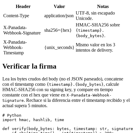
Header
Valor
Notas
UTF-8, sin escapado
Content-Type
application/json
Unicode.
HMAC-SHA256 sobre
X-Panadata-
sha256={hex}
{timestamp}.
Webhook-Signature
.
{body_bytes}
X-Panadata-
Mismo valor en los 3
Webhook-
{unix_seconds}
intentos de delivery.
Timestamp
Verificar la firma
Lea los bytes crudos del body (no el JSON parseado), concatene
con el timestamp como
, calcule
{timestamp}.{body_bytes}
HMAC-SHA256 con su signing key, y compare en tiempo
constante con el hex que viene en
X-Panadata-Webhook-
. Rechace si la diferencia entre el timestamp recibido y el
Signature
actual supera 5 minutos.
# Python

import hmac, hashlib, time

def verify(body_bytes: bytes, timestamp: str, signature