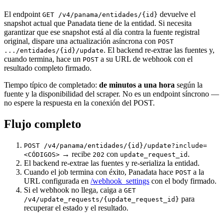
El endpoint
devuelve el
GET /v4/panama/entidades/{id}
snapshot actual que Panadata tiene de la entidad. Si necesita
garantizar que ese snapshot está al día contra la fuente registral
original, dispare una actualización asíncrona con
POST
. El backend re-extrae las fuentes y,
.../entidades/{id}/update
cuando termina, hace un
a su URL de webhook con el
POST
resultado completo firmado.
Tiempo típico de completado:
de minutos a una hora
según la
fuente y la disponibilidad del scraper. No es un endpoint síncrono —
no espere la respuesta en la conexión del POST.
Flujo completo
POST /v4/panama/entidades/{id}/update?include=
→ recibe
con
.
<CÓDIGOS>
202
update_request_id
El backend re-extrae las fuentes y re-serializa la entidad.
Cuando el job termina con éxito, Panadata hace
a la
POST
URL configurada en
/webhook_settings
con el body firmado.
Si el webhook no llega, caiga a
GET
para
/v4/update_requests/{update_request_id}
recuperar el estado y el resultado.