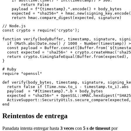
    if abs(time.time() - int(timestamp)) > 300:

        return False

    payload = f"{timestamp}.".encode() + body_bytes

    expected = "sha256=" + hmac.new(signing_key.encode(
    return hmac.compare_digest(expected, signature)
// Node.js

const crypto = require('crypto');

function verify(bodyBuffer, timestamp, signature, signi
  if (Math.abs(Date.now() / 1000 - Number(timestamp)) >
  const payload = Buffer.concat([Buffer.from(`${timesta
  const expected = 'sha256=' + crypto.createHmac('sha25
  return crypto.timingSafeEqual(Buffer.from(expected), 
}
# Ruby

require "openssl"

def verify(body_bytes, timestamp, signature, signing_ke
  return false if (Time.now.to_i - timestamp.to_i).abs 
  payload  = "#{timestamp}.".b + body_bytes

  expected = "sha256=" + OpenSSL::HMAC.hexdigest("SHA25
  ActiveSupport::SecurityUtils.secure_compare(expected,
end
Reintentos de entrega
Panadata intenta entregar hasta
3 veces
con
5 s de timeout
por